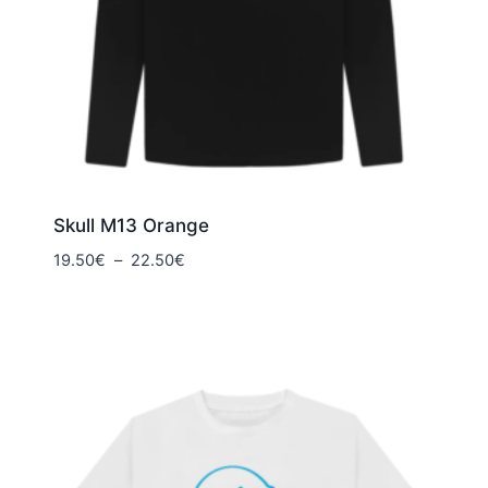
Skull M13 Orange
Plage
19.50
€
–
22.50
€
de
prix :
19.50€
à
22.50€