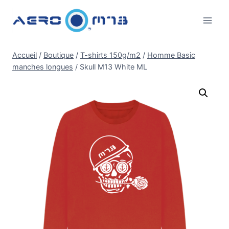
Aller
au
contenu
Accueil
/
Boutique
/
T-shirts 150g/m2
/
Homme Basic
manches longues
/
Skull M13 White ML