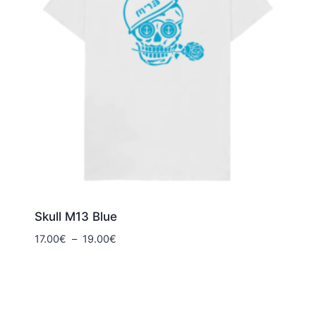
Skull M13 Blue
Plage
17.00
€
–
19.00
€
de
prix :
17.00€
à