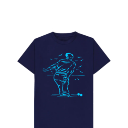
de
prix :
15.50€
à
18.50€