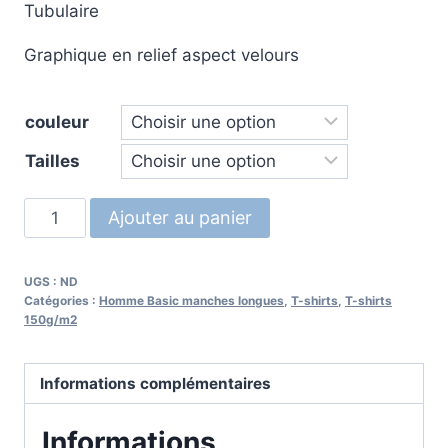
à
Tubulaire
22.50€
Graphique en relief aspect velours
couleur
Tailles
quantité
Ajouter au panier
de
Skull
UGS :
ND
M13
Catégories :
Homme Basic manches longues
,
T-shirts
,
T-shirts
White
150g/m2
ML
Informations complémentaires
Informations