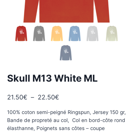
Skull M13 White ML
Plage
21.50
€
–
22.50
€
de
100% coton semi-peigné Ringspun, Jersey 150 gr,
prix :
Bande de propreté au col, Col en bord-côte rond
21.50€
élasthanne, Poignets sans côtes – coupe